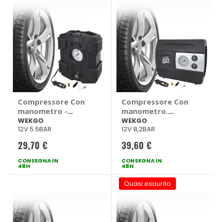
Compressore Con
Compressore Con
manometro -
manometro.
WEKGO
Multifunzione -
WEKGO
WEKGO
12V 5.5BAR
12V 8,2BAR
WEKGO
29,70 €
39,60 €
CONSEGNA IN
CONSEGNA IN
48H
48H
Quasi esaurito