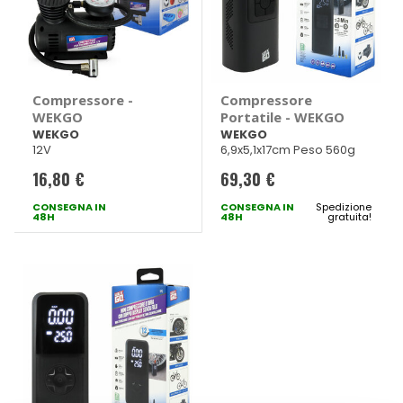
Compressore -
Compressore
WEKGO
Portatile - WEKGO
WEKGO
WEKGO
12V
6,9x5,1x17cm Peso 560g
16,80 €
69,30 €
CONSEGNA IN
CONSEGNA IN
Spedizione
48H
48H
gratuita!