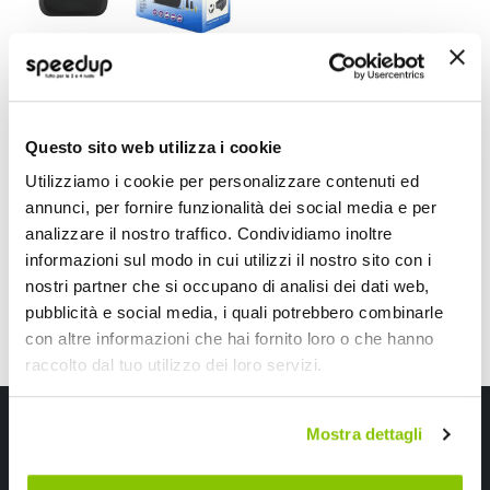
Compressore
Portatile - WEKGO
WEKGO
7,5x4,8x16cm Peso 405g
Questo sito web utilizza i cookie
49,50 €
Utilizziamo i cookie per personalizzare contenuti ed
CONSEGNA IN
Spedizione
48H
gratuita!
annunci, per fornire funzionalità dei social media e per
analizzare il nostro traffico. Condividiamo inoltre
Mostra
informazioni sul modo in cui utilizzi il nostro sito con i
nostri partner che si occupano di analisi dei dati web,
pubblicità e social media, i quali potrebbero combinarle
con altre informazioni che hai fornito loro o che hanno
raccolto dal tuo utilizzo dei loro servizi.
Iscriviti alla newsletter Speedup
Mostra dettagli
Ricevi subito uno sconto del 10% per il tuo primo acquisto online!