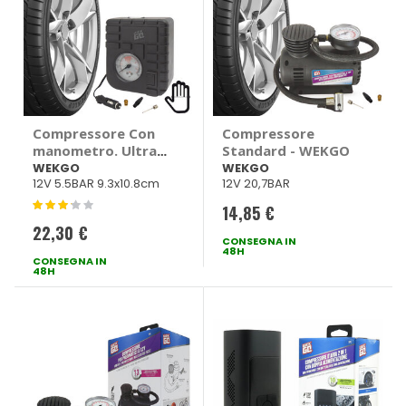
Compressore Con
Compressore
manometro. Ultra
Standard - WEKGO
compatto - WEKGO
WEKGO
WEKGO
12V 5.5BAR 9.3x10.8cm
12V 20,7BAR
Valutazione:
14,85 €
60%
22,30 €
CONSEGNA IN
48H
CONSEGNA IN
48H