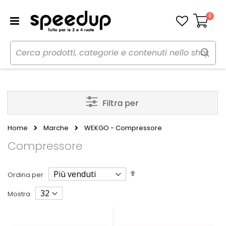
0
Carrello
Filtra per
Home
Marche
WEKGO - Compressore
Compressore
Imposta
Ordina per
la
direzione
Mostra
decrescente