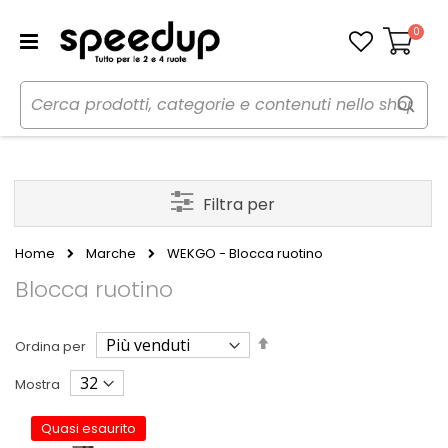
0
Carrello
Filtra per
Home
Marche
WEKGO - Blocca ruotino
Blocca ruotino
Imposta
Ordina per
la
direzione
Mostra
decrescente
Quasi esaurito