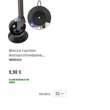
Blocca ruotino
Antisprofondamen
to - WEKGO
WEKGO
9,90 €
CONSEGNA IN
48H
Mostra