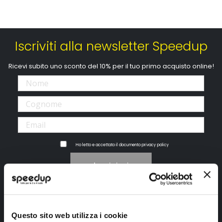
Iscriviti alla newsletter Speedup
Ricevi subito uno sconto del 10% per il tuo primo acquisto online!
Ho letto e accettato il documento
privacy policy
Iscrivimi
Segui SPEEDUP.IT
Questo sito web utilizza i cookie