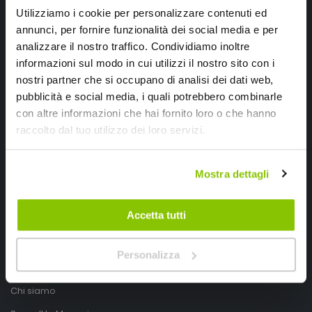
Utilizziamo i cookie per personalizzare contenuti ed
annunci, per fornire funzionalità dei social media e per
analizzare il nostro traffico. Condividiamo inoltre
informazioni sul modo in cui utilizzi il nostro sito con i
nostri partner che si occupano di analisi dei dati web,
pubblicità e social media, i quali potrebbero combinarle
con altre informazioni che hai fornito loro o che hanno
SpeedUp.it
raccolto dal tuo utilizzo dei loro servizi.
Via Montello 46
Mostra dettagli
Nervesa della Battaglia
Treviso, Italy 31040
Accetta tutti
PIVA IT03490830266
Speedup.it by Trio Group
Personalizza
Telefono
0423.601555
Chi siamo