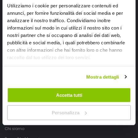
Utilizziamo i cookie per personalizzare contenuti ed
annunci, per fornire funzionalità dei social media e per
analizzare il nostro traffico. Condividiamo inoltre
informazioni sul modo in cui utilizzi il nostro sito con i
nostri partner che si occupano di analisi dei dati web,
pubblicità e social media, i quali potrebbero combinarle
con altre informazioni che hai fornito loro o che hanno
SpeedUp.it
raccolto dal tuo utilizzo dei loro servizi.
Via Montello 46
Mostra dettagli
Nervesa della Battaglia
Treviso, Italy 31040
Accetta tutti
PIVA IT03490830266
Speedup.it by Trio Group
Personalizza
Telefono
0423.601555
Chi siamo