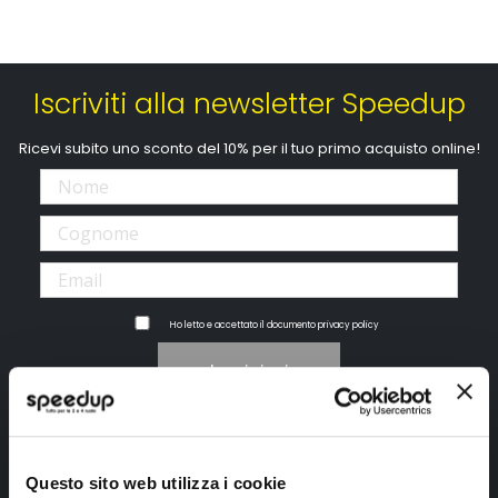
Iscriviti alla newsletter Speedup
Ricevi subito uno sconto del 10% per il tuo primo acquisto online!
Ho letto e accettato il documento
privacy policy
Iscrivimi
Segui SPEEDUP.IT
Questo sito web utilizza i cookie