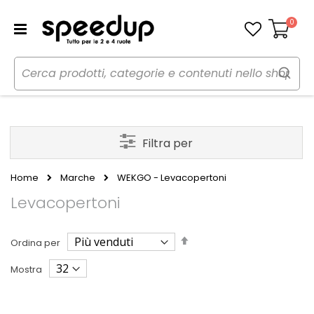
0
Carrello
Filtra per
Home
Marche
WEKGO - Levacopertoni
Levacopertoni
Imposta
Ordina per
la
direzione
Mostra
decrescente