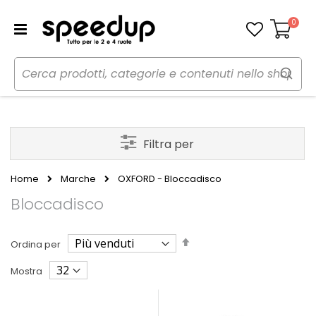
0
Carrello
Filtra per
Home
Marche
OXFORD - Bloccadisco
Bloccadisco
Imposta
Ordina per
la
direzione
Mostra
decrescente