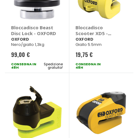
Bloccadisco Beast
Bloccadisco
Disc Lock - OXFORD
Scooter XD5 -
OXFORD
OXFORD
OXFORD
Nero/giallo 1,3kg
Giallo 5.5mm
99,00 €
19,75 €
CONSEGNA IN
Spedizione
CONSEGNA IN
48H
gratuita!
48H