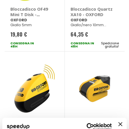
Bloccadisco OF49
Bloccadisco Quartz
Mini T Disk -
XA10 - OXFORD
OXFORD
OXFORD
OXFORD
Giallo 5mm
Giallo/nero 10mm
78xh56mm
19,80 €
64,35 €
CONSEGNA IN
CONSEGNA IN
Spedizione
48H
48H
gratuita!
Bloccadisco XA7
Bloccadisco Quartz
Allarm - OXFORD
XA6 - OXFORD