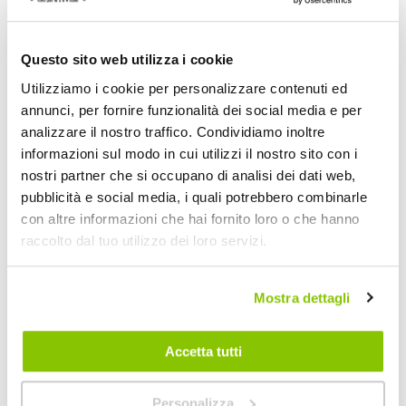
OXFORD
OXFORD
Giallo h65x99m
Giallo/nero 6mm
44,55 €
59,40 €
Questo sito web utilizza i cookie
CONSEGNA IN
Spedizione
CONSEGNA IN
Spedizione
Utilizziamo i cookie per personalizzare contenuti ed
48H
gratuita!
48H
gratuita!
annunci, per fornire funzionalità dei social media e per
analizzare il nostro traffico. Condividiamo inoltre
informazioni sul modo in cui utilizzi il nostro sito con i
nostri partner che si occupano di analisi dei dati web,
pubblicità e social media, i quali potrebbero combinarle
con altre informazioni che hai fornito loro o che hanno
raccolto dal tuo utilizzo dei loro servizi.
Mostra dettagli
Bloccadisco Micro
XA5 - OXFORD
Accetta tutti
OXFORD
Giallo/nero
Personalizza