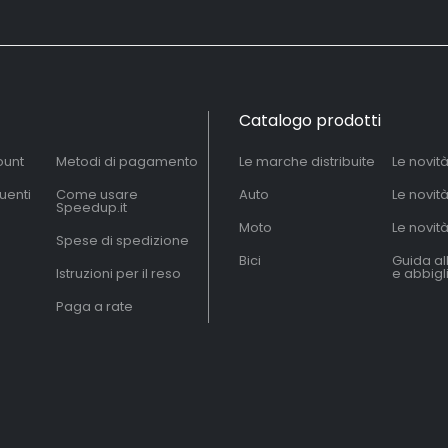
Catalogo prodotti
ount
Metodi di pagamento
Le marche distribuite
Le novit
uenti
Come usare
Auto
Le novit
Speedup.it
Moto
Le novità
Spese di spedizione
Bici
Guida al
Istruzioni per il reso
e abbig
Paga a rate