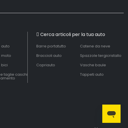
Cerca articoli per la tua auto
à auto
Barre portatutto
Catene da neve
à moto
Braccioli auto
Spazzole tergicristallo
 bici
Copriauto
Vasche baule
le taglie caschi
Tappeti auto
liamento