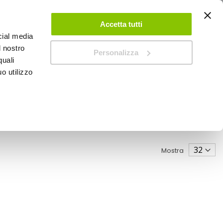
ACCEDI
CREA UN ACCOUNT
CONTATTACI
Accetta tutti
cial media
0
Carrello
l nostro
Personalizza
quali
o utilizzo
SPEEDUP MAGAZINE
Mostra