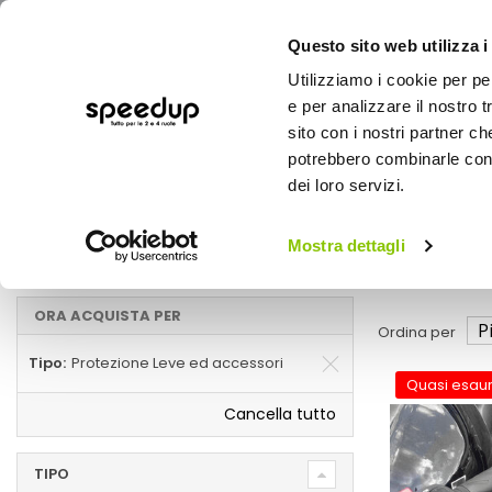
Questo sito web utilizza i
Utilizziamo i cookie per pe
e per analizzare il nostro t
sito con i nostri partner ch
potrebbero combinarle con a
AUTO
MOTO
BICI
OUTD
dei loro servizi.
Home
Marche
OXFORD - Protezione Leve ed accessori
Mostra dettagli
Protezione Leve ed accessori
ORA ACQUISTA PER
Ordina per
Tipo
Protezione Leve ed accessori
Quasi esaur
Cancella tutto
TIPO