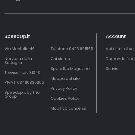
SpeedUp.it
Account
Via Montello 46
Telefono
0423.601555
Vai al mio Acc
Nervesa della
Chi siamo
Domande freq
Battaglia
SpeedUp Magazine
Scrivici
Treviso, Italy 31040
Mappa del sito
PIVA IT03490830266
Privacy Policy
Speedup.it by Trio
Group
Cookies Policy
Modifica consensi