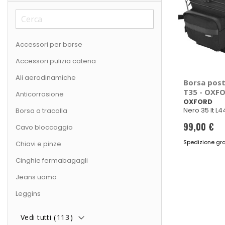
Accessori per borse
Accessori pulizia catena
Ali aerodinamiche
Borsa poste
T35 - OXF
Anticorrosione
OXFORD
Nero 35 lt 
Borsa a tracolla
99,00 €
Cavo bloccaggio
Spedizione gra
Chiavi e pinze
Cinghie fermabagagli
Jeans uomo
Leggins
Vedi tutti (
113
)