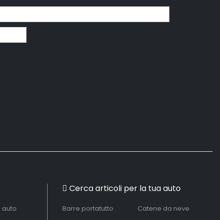
Cerca articoli per la tua auto
à auto
Barre portatutto
Catene da neve