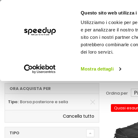
Questo sito web utilizza i
Utilizziamo i cookie per pe
e per analizzare il nostro t
sito con i nostri partner ch
potrebbero combinarle con a
AUTO
MOTO
BICI
OUTD
dei loro servizi.
Home
Marche
OXFORD - Borsa posteriore e sella
Mostra dettagli
Borsa posteriore e sella
ORA ACQUISTA PER
Ordina per
Tipo
Borsa posteriore e sella
Quasi esaur
Cancella tutto
TIPO