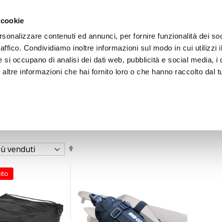
 cookie
rsonalizzare contenuti ed annunci, per fornire funzionalità dei so
raffico. Condividiamo inoltre informazioni sul modo in cui utilizzi i
e si occupano di analisi dei dati web, pubblicità e social media, i 
ltre informazioni che hai fornito loro o che hanno raccolto dal tu
OOR
Imposta
la
direzione
decrescente
ito