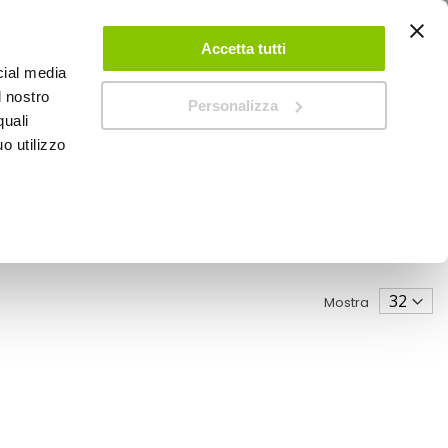
ACCEDI
CREA UN ACCOUNT
CONTATTACI
Accetta tutti
cial media
0
Carrello
l nostro
Personalizza
quali
o utilizzo
SPEEDUP MAGAZINE
Mostra