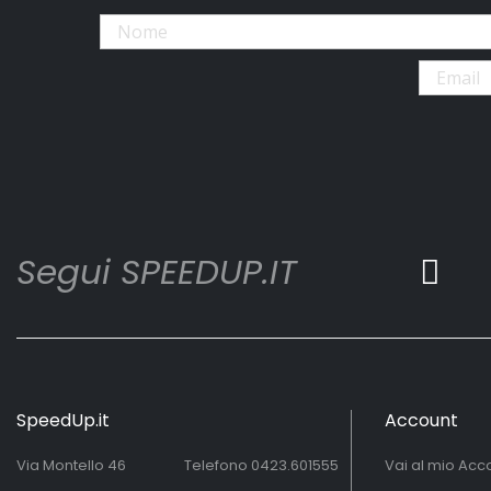
Segui SPEEDUP.IT
SpeedUp.it
Account
Via Montello 46
Telefono
0423.601555
Vai al mio Acc