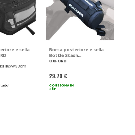
riore e sella
Borsa posteriore e sella
ORD
Bottle Stash
portaborraccia -
OXFORD
L44xH18xW33cm
OXFORD
29,70 €
tuita!
CONSEGNA IN
48H