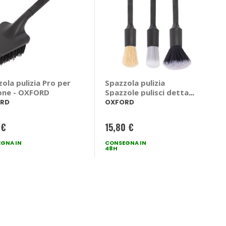
ola pulizia Pro per
Spazzola pulizia
one - OXFORD
Spazzole pulisci dettagli
Pro - OXFORD
RD
OXFORD
 €
15,80 €
GNA IN
CONSEGNA IN
48H