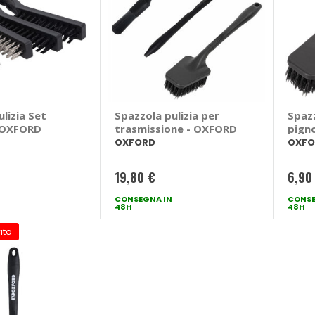
lizia Set
Spazzola pulizia per
Spazz
- OXFORD
trasmissione - OXFORD
pign
OXFORD
OXFO
19,80 €
6,90
CONSEGNA IN
CONSE
48H
48H
ito