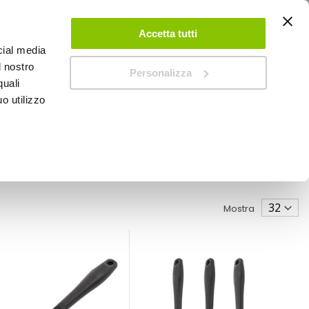
ACCEDI
CREA UN ACCOUNT
CONTATTACI
Accetta tutti
cial media
0
Carrello
l nostro
Personalizza
quali
o utilizzo
SPEEDUP MAGAZINE
Mostra