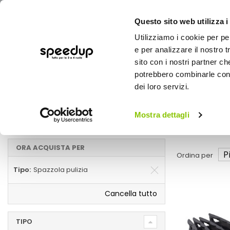
Questo sito web utilizza i
Utilizziamo i cookie per pe
e per analizzare il nostro t
sito con i nostri partner ch
potrebbero combinarle con a
AUTO
MOTO
BICI
OUTD
dei loro servizi.
Home
Marche
OXFORD - Spazzola pulizia
Mostra dettagli
Spazzola pulizia
ORA ACQUISTA PER
Ordina per
Tipo
Spazzola pulizia
Cancella tutto
TIPO