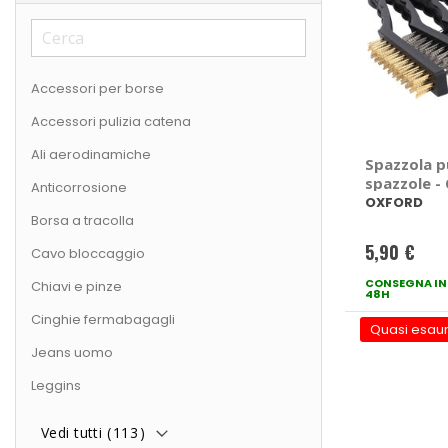
Accessori per borse
Accessori pulizia catena
Ali aerodinamiche
Spazzola pu
spazzole 
Anticorrosione
OXFORD
Borsa a tracolla
5,90 €
Cavo bloccaggio
CONSEGNA IN
Chiavi e pinze
48H
Cinghie fermabagagli
Quasi esaur
Jeans uomo
Leggins
Vedi tutti (
113
)