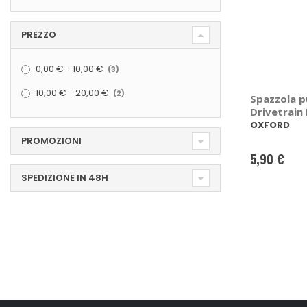
PREZZO
elementi
0,00 €
-
10,00 €
3
elementi
10,00 €
-
20,00 €
2
Spazzola pu
Drivetrain 
Brush - O
OXFORD
PROMOZIONI
5,90 €
SPEDIZIONE IN 48H