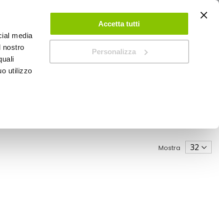
ACCEDI
CREA UN ACCOUNT
CONTATTACI
Accetta tutti
cial media
0
Carrello
l nostro
Personalizza
quali
o utilizzo
SPEEDUP MAGAZINE
Mostra