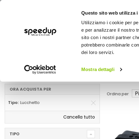
Questo sito web utilizza i
Utilizziamo i cookie per pe
e per analizzare il nostro t
sito con i nostri partner ch
potrebbero combinarle con a
AUTO
MOTO
BICI
OUTD
dei loro servizi.
Home
Marche
OXFORD - Lucchetto
Mostra dettagli
Lucchetto
ORA ACQUISTA PER
Ordina per
Tipo
Lucchetto
Cancella tutto
TIPO