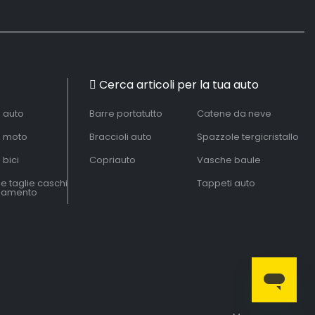
Cerca articoli per la tua auto
à auto
Barre portatutto
Catene da neve
à moto
Braccioli auto
Spazzole tergicristallo
 bici
Copriauto
Vasche baule
le taglie caschi
Tappeti auto
liamento