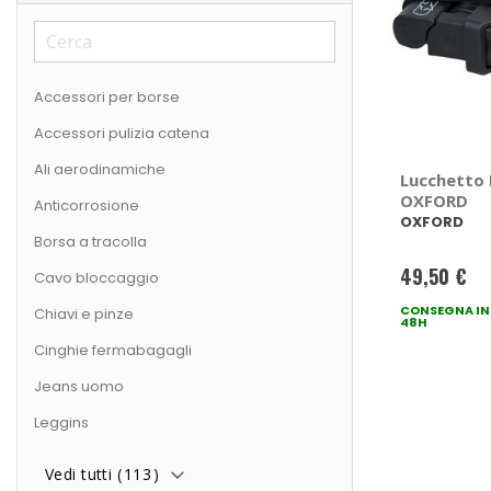
Accessori per borse
Accessori pulizia catena
Ali aerodinamiche
Lucchetto L
OXFORD
Anticorrosione
OXFORD
Borsa a tracolla
49,50 €
Cavo bloccaggio
CONSEGNA IN
Chiavi e pinze
48H
Cinghie fermabagagli
Jeans uomo
Leggins
Vedi tutti (
113
)