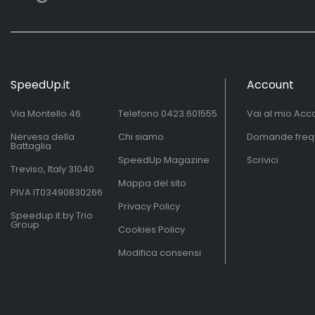
SpeedUp.it
Account
Via Montello 46
Telefono
0423.601555
Vai al mio Acc
Nervesa della
Chi siamo
Domande freq
Battaglia
SpeedUp Magazine
Scrivici
Treviso, Italy 31040
Mappa del sito
PIVA IT03490830266
Privacy Policy
Speedup.it by Trio
Group
Cookies Policy
Modifica consensi