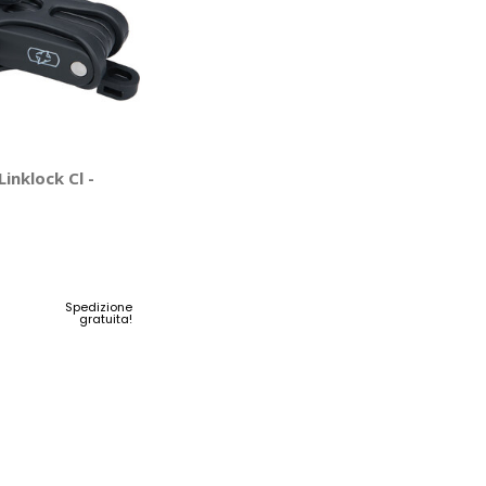
inklock Cl -
Spedizione
gratuita!