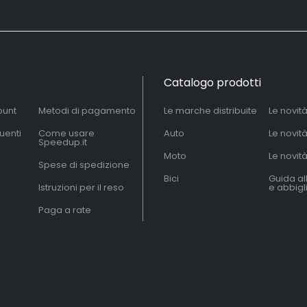
Catalogo prodotti
ount
Metodi di pagamento
Le marche distribuite
Le novit
uenti
Come usare
Auto
Le novit
Speedup.it
Moto
Le novità
Spese di spedizione
Bici
Guida al
Istruzioni per il reso
e abbig
Paga a rate