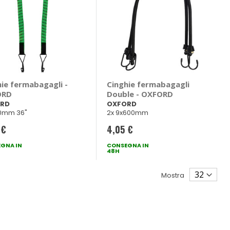
hie fermabagagli -
Cinghie fermabagagli
ORD
Double - OXFORD
RD
OXFORD
0mm 36"
2x 9x600mm
 €
4,05 €
GNA IN
CONSEGNA IN
48H
Mostra