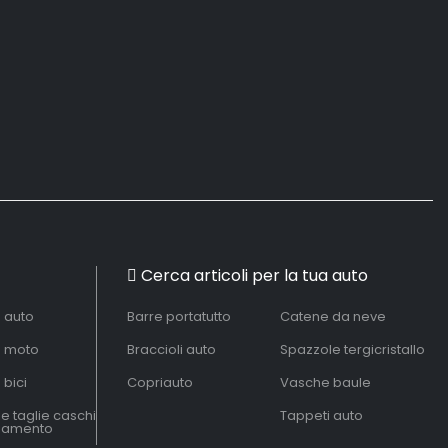
Cerca articoli per la tua auto
à auto
Barre portatutto
Catene da neve
à moto
Braccioli auto
Spazzole tergicristallo
 bici
Copriauto
Vasche baule
le taglie caschi
Tappeti auto
liamento