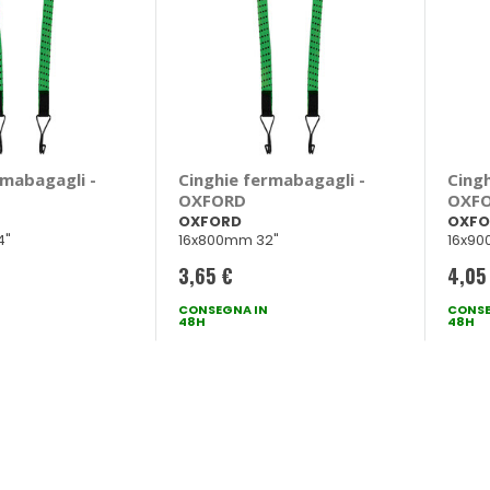
rmabagagli -
Cinghie fermabagagli -
Cing
OXFORD
OXF
OXFORD
OXFO
4"
16x800mm 32"
16x90
3,65 €
4,05
CONSEGNA IN
CONSE
48H
48H