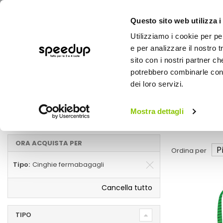
Questo sito web utilizza i
Utilizziamo i cookie per pe
e per analizzare il nostro t
sito con i nostri partner ch
potrebbero combinarle con a
AUTO
MOTO
BICI
OUTD
dei loro servizi.
Home
Marche
OXFORD - Cinghie fermabagagli
Mostra dettagli
Cinghie fermabagagli
ORA ACQUISTA PER
Ordina per
Tipo
Cinghie fermabagagli
Cancella tutto
TIPO