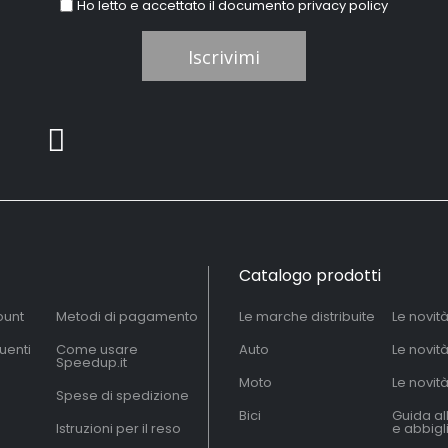
Ho letto e accettato il documento
privacy policy
Iscrivimi
Catalogo prodotti
ount
Metodi di pagamento
Le marche distribuite
Le novit
uenti
Come usare
Auto
Le novit
Speedup.it
Moto
Le novità
Spese di spedizione
Bici
Guida al
Istruzioni per il reso
e abbig