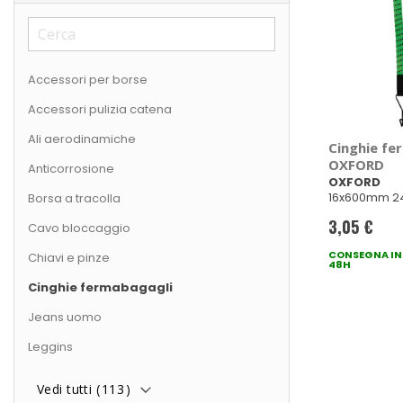
Accessori per borse
Accessori pulizia catena
Ali aerodinamiche
Cinghie fe
OXFORD
Anticorrosione
OXFORD
16x600mm 2
Borsa a tracolla
3,05 €
Cavo bloccaggio
CONSEGNA IN
Chiavi e pinze
48H
Cinghie fermabagagli
Jeans uomo
Leggins
Vedi tutti (
113
)