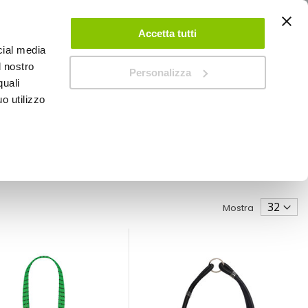
ACCEDI
CREA UN ACCOUNT
CONTATTACI
Accetta tutti
cial media
0
Carrello
l nostro
Personalizza
quali
o utilizzo
SPEEDUP MAGAZINE
Mostra