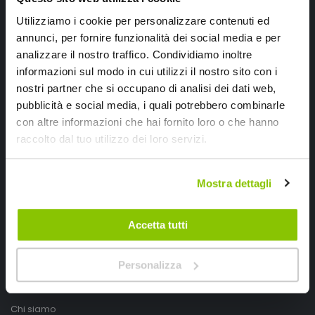
Utilizziamo i cookie per personalizzare contenuti ed
annunci, per fornire funzionalità dei social media e per
analizzare il nostro traffico. Condividiamo inoltre
informazioni sul modo in cui utilizzi il nostro sito con i
nostri partner che si occupano di analisi dei dati web,
pubblicità e social media, i quali potrebbero combinarle
con altre informazioni che hai fornito loro o che hanno
raccolto dal tuo utilizzo dei loro servizi.
SpeedUp.it
Via Montello 46
Mostra dettagli
Nervesa della Battaglia
Treviso, Italy 31040
Accetta tutti
PIVA IT03490830266
Personalizza
Speedup.it by Trio Group
Telefono
0423.601555
Chi siamo