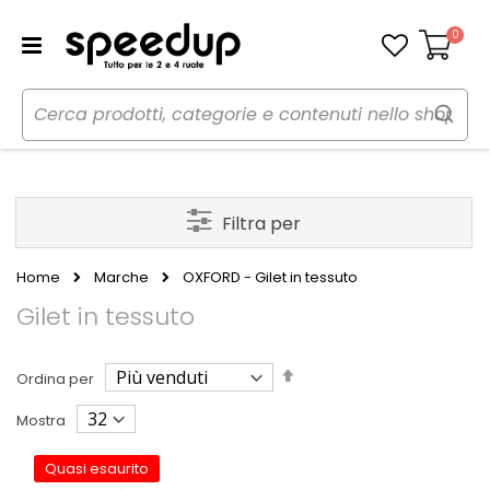
0
Carrello
Filtra per
Home
Marche
OXFORD - Gilet in tessuto
Gilet in tessuto
Imposta
Ordina per
la
direzione
Mostra
decrescente
Quasi esaurito