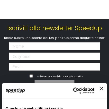
Iscriviti alla newsletter Speedup
Ricevi subito uno sconto del 10% per il tuo primo acquisto online!
Ho letto e accettato il documento
privacy policy
Iscrivimi
Segui SPEEDUP.IT
Questo sito web utilizza i cookie