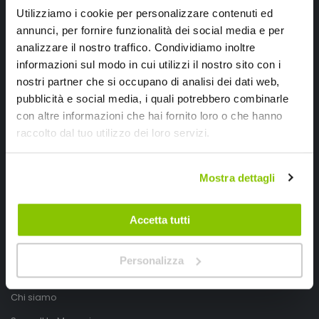
Utilizziamo i cookie per personalizzare contenuti ed
annunci, per fornire funzionalità dei social media e per
analizzare il nostro traffico. Condividiamo inoltre
informazioni sul modo in cui utilizzi il nostro sito con i
nostri partner che si occupano di analisi dei dati web,
pubblicità e social media, i quali potrebbero combinarle
con altre informazioni che hai fornito loro o che hanno
SpeedUp.it
raccolto dal tuo utilizzo dei loro servizi.
Via Montello 46
Mostra dettagli
Nervesa della Battaglia
Treviso, Italy 31040
Accetta tutti
PIVA IT03490830266
Speedup.it by Trio Group
Personalizza
Telefono
0423.601555
Chi siamo