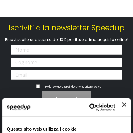
Iscriviti alla newsletter Speedup
Ricevi subito uno sconto del 10% per il tuo primo acquisto online!
Ho letto e accettato il documento
privacy policy
Iscrivimi
Segui SPEEDUP.IT
Questo sito web utilizza i cookie