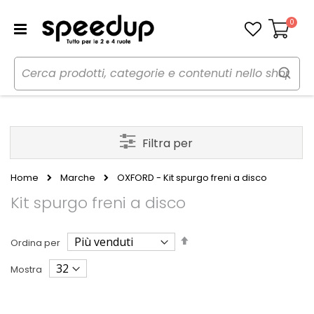
0
Carrello
Filtra per
Home
Marche
OXFORD - Kit spurgo freni a disco
Kit spurgo freni a disco
Imposta
Ordina per
la
direzione
Mostra
decrescente