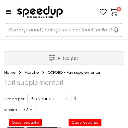
0
Carrello
Filtra per
Home
Marche
OXFORD - Fari supplementari
Fari supplementari
Imposta
Ordina per
la
direzione
Mostra
decrescente
Quasi esaurito
Quasi esaurito