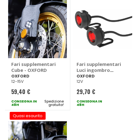
Fari supplementari
Fari supplementari
Cube - OXFORD
Luci ingombro
posteriori -
OXFORD
OXFORD
12-15V
12V
OXFORD
59,40 €
29,70 €
CONSEGNA IN
Spedizione
CONSEGNA IN
48H
gratuita!
48H
Quasi esaurito