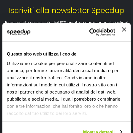
Iscriviti alla newsletter Speedup
Ricevi subito uno sconto del 10% per il tuo primo acquisto online!
Questo sito web utilizza i cookie
Utilizziamo i cookie per personalizzare contenuti ed
annunci, per fornire funzionalità dei social media e per
Ho letto e accettato il documento
privacy policy
analizzare il nostro traffico. Condividiamo inoltre
Iscrivimi
informazioni sul modo in cui utilizzi il nostro sito con i
nostri partner che si occupano di analisi dei dati web,
pubblicità e social media, i quali potrebbero combinarle
Segui SPEEDUP.IT
con altre informazioni che hai fornito loro o che hanno
raccolto dal tuo utilizzo dei loro servizi.
Mostra dettagli