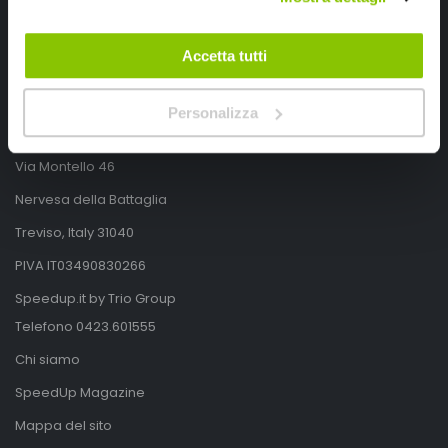
Accetta tutti
Personalizza
SpeedUp.it
Via Montello 46
Nervesa della Battaglia
Treviso, Italy 31040
PIVA IT03490830266
Speedup.it by Trio Group
Telefono
0423.601555
Chi siamo
SpeedUp Magazine
Mappa del sito