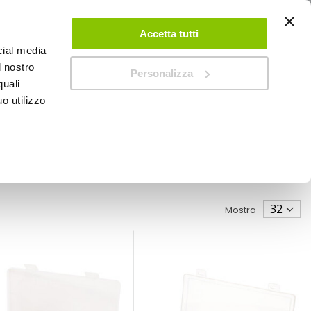
ACCEDI
CREA UN ACCOUNT
CONTATTACI
Accetta tutti
cial media
0
Carrello
l nostro
Personalizza
quali
o utilizzo
SPEEDUP MAGAZINE
Mostra