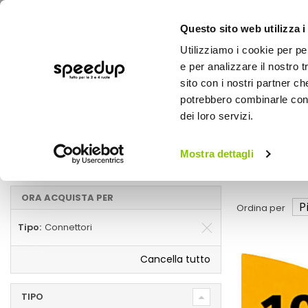
Questo sito web utilizza i
Utilizziamo i cookie per pe
e per analizzare il nostro t
sito con i nostri partner ch
potrebbero combinarle con a
AUTO
MOTO
BICI
OUTD
dei loro servizi.
Home
Manutenzione e ricambi auto
Auto
Mostra dettagli
Connettori
ORA ACQUISTA PER
Ordina per
Tipo
Connettori
Cancella tutto
TIPO