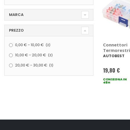
MARCA
PREZZO
elementi
Connettori
0,00 €
-
10,00 €
2
Termorestri
elementi
10,00 €
-
20,00 €
AUTOBEST
2
AUTOBEST
elemento
20,00 €
-
30,00 €
1
19,80 €
CONSEGNA IN
48H