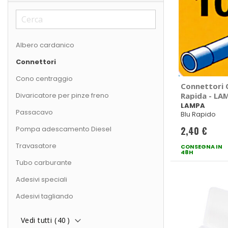
Albero cardanico
Connettori
Cono centraggio
Connettori 
Divaricatore per pinze freno
Rapida - LA
LAMPA
Passacavo
Blu Rapido
Pompa adescamento Diesel
2,40 €
Travasatore
CONSEGNA IN
48H
Tubo carburante
Adesivi speciali
Adesivi tagliando
Vedi tutti (
40
)