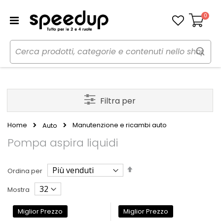
0
Carrello
Filtra per
Home
Manutenzione e ricambi auto
Auto
Pompa aspira liquidi
Imposta
Ordina per
la
direzione
Mostra
decrescente
Miglior Prezzo
Miglior Prezzo