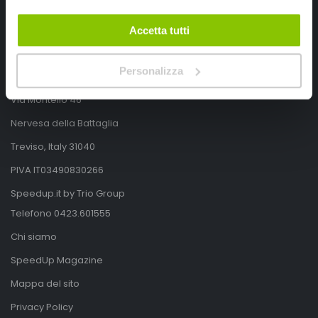
Accetta tutti
SpeedUp.it
Personalizza
Via Montello 46
Nervesa della Battaglia
Treviso, Italy 31040
PIVA IT03490830266
Speedup.it by Trio Group
Telefono
0423.601555
Chi siamo
SpeedUp Magazine
Mappa del sito
Privacy Policy