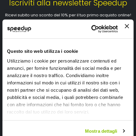
Iscriviti alla newsletter Speedup
Ricevi subito uno sconto del 10% per il tuo primo acquisto online!
Questo sito web utilizza i cookie
Utilizziamo i cookie per personalizzare contenuti ed
Ho letto e accettato il documento
privacy policy
annunci, per fornire funzionalità dei social media e per
Iscrivimi
analizzare il nostro traffico. Condividiamo inoltre
informazioni sul modo in cui utilizzi il nostro sito con i
nostri partner che si occupano di analisi dei dati web,
Segui SPEEDUP.IT
pubblicità e social media, i quali potrebbero combinarle
con altre informazioni che hai fornito loro o che hanno
raccolto dal tuo utilizzo dei loro servizi.
Mostra dettagli