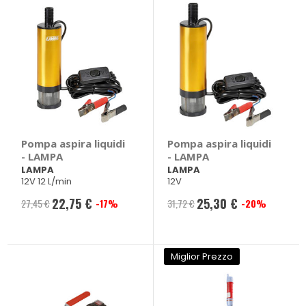
Pompa aspira liquidi
Pompa aspira liquidi
- LAMPA
- LAMPA
LAMPA
LAMPA
12V 12 L/min
12V
22,75 €
25,30 €
27,45 €
-17%
31,72 €
-20%
Prezzo
Prezzo
speciale
speciale
Miglior Prezzo