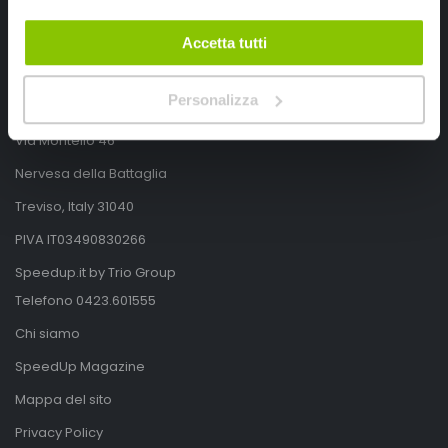
Accetta tutti
SpeedUp.it
Personalizza
Via Montello 46
Nervesa della Battaglia
Treviso, Italy 31040
PIVA IT03490830266
Speedup.it by Trio Group
Telefono
0423.601555
Chi siamo
SpeedUp Magazine
Mappa del sito
Privacy Policy