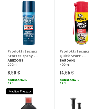
Prodotti tecnici
Prodotti tecnici
Starter spray -
Quick Start -
AREXONS
BARDAHL
AREXONS
BARDAHL
200ml
400ml
8,90 €
14,65 €
CONSEGNA IN
CONSEGNA IN
48H
48H
Miglior Prezzo