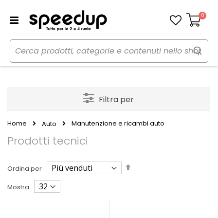
0
Carrello
Filtra per
Home
Manutenzione e ricambi auto
Auto
Prodotti tecnici
Imposta
Ordina per
la
direzione
Mostra
decrescente