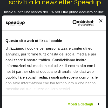
Iscriviti alla newsletter Speedup
Ricevi subito uno sconto del 10% per il tuo primo acquisto online!
Questo sito web utilizza i cookie
Utilizziamo i cookie per personalizzare contenuti ed
Ho letto e accettato il documento
privacy policy
annunci, per fornire funzionalità dei social media e per
Iscrivimi
analizzare il nostro traffico. Condividiamo inoltre
informazioni sul modo in cui utilizzi il nostro sito con i
nostri partner che si occupano di analisi dei dati web,
Segui SPEEDUP.IT
pubblicità e social media, i quali potrebbero combinarle
con altre informazioni che hai fornito loro o che hanno
raccolto dal tuo utilizzo dei loro servizi.
Mostra dettagli