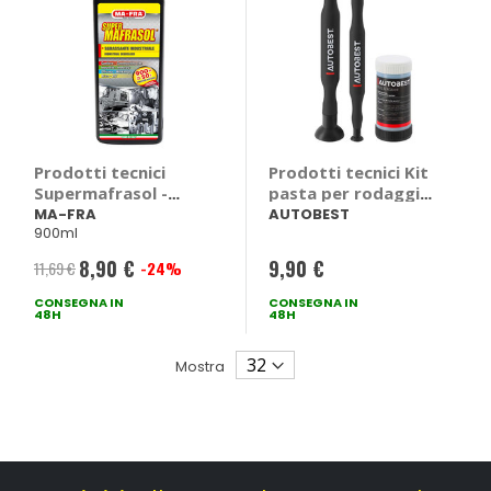
Prodotti tecnici
Prodotti tecnici Kit
Supermafrasol -
pasta per rodaggio
MA-FRA
valvole - AUTOBEST
MA-FRA
AUTOBEST
900ml
8,90 €
9,90 €
11,69 €
-24%
Prezzo
CONSEGNA IN
speciale
CONSEGNA IN
48H
48H
Mostra