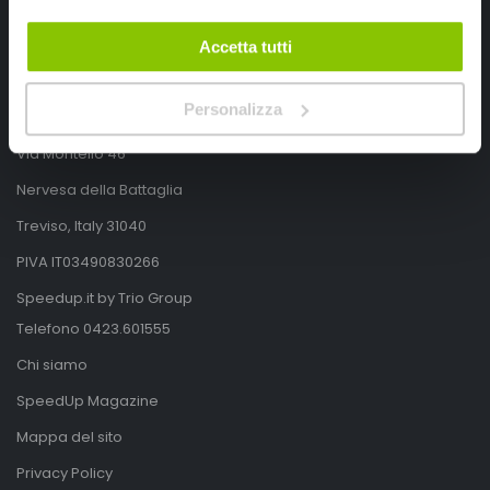
Accetta tutti
SpeedUp.it
Personalizza
Via Montello 46
Nervesa della Battaglia
Treviso, Italy 31040
PIVA IT03490830266
Speedup.it by Trio Group
Telefono
0423.601555
Chi siamo
SpeedUp Magazine
Mappa del sito
Privacy Policy