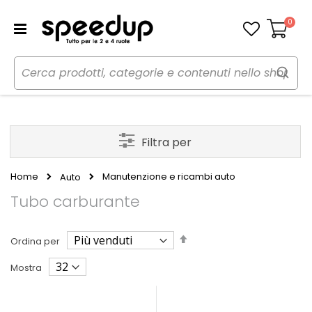
0
Carrello
Filtra per
Home
Manutenzione e ricambi auto
Auto
Tubo carburante
Imposta
Ordina per
la
direzione
Mostra
decrescente