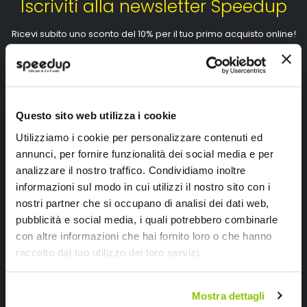
Iscriviti alla newsletter Speedup
Ricevi subito uno sconto del 10% per il tuo primo acquisto online!
Questo sito web utilizza i cookie
Utilizziamo i cookie per personalizzare contenuti ed
Ho letto e accettato il documento
privacy policy
annunci, per fornire funzionalità dei social media e per
Iscrivimi
analizzare il nostro traffico. Condividiamo inoltre
informazioni sul modo in cui utilizzi il nostro sito con i
nostri partner che si occupano di analisi dei dati web,
Segui SPEEDUP.IT
pubblicità e social media, i quali potrebbero combinarle
con altre informazioni che hai fornito loro o che hanno
raccolto dal tuo utilizzo dei loro servizi.
Mostra dettagli