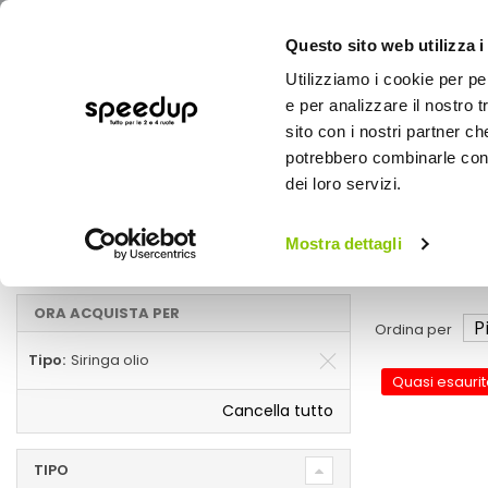
Questo sito web utilizza i
Utilizziamo i cookie per pe
e per analizzare il nostro t
sito con i nostri partner ch
potrebbero combinarle con a
AUTO
MOTO
BICI
OUTD
dei loro servizi.
Home
Manutenzione e ricambi auto
Auto
Mostra dettagli
Siringa olio
ORA ACQUISTA PER
Ordina per
Tipo
Siringa olio
Quasi esaurit
Cancella tutto
TIPO