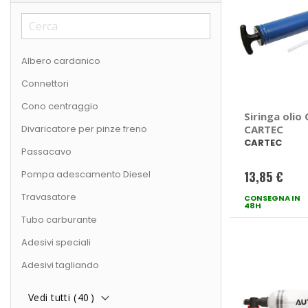
Albero cardanico
Connettori
Cono centraggio
Siringa olio 
Divaricatore per pinze freno
CARTEC
CARTEC
Passacavo
Pompa adescamento Diesel
13,85 €
Travasatore
CONSEGNA IN
48H
Tubo carburante
Adesivi speciali
Adesivi tagliando
Vedi tutti (
40
)