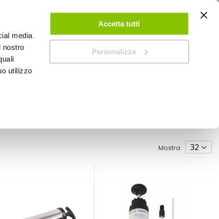
ACCEDI
CREA UN ACCOUNT
CONTATTACI
Accetta tutti
cial media
0
Carrello
l nostro
Personalizza
quali
o utilizzo
SPEEDUP MAGAZINE
Mostra