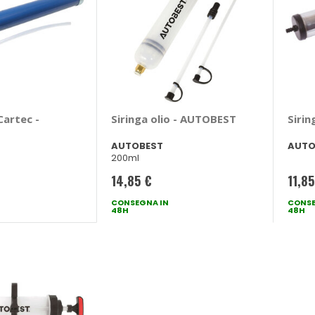
Cartec -
Siringa olio - AUTOBEST
Sirin
AUTOBEST
AUTO
200ml
14,85 €
11,85
CONSEGNA IN
CONSE
48H
48H