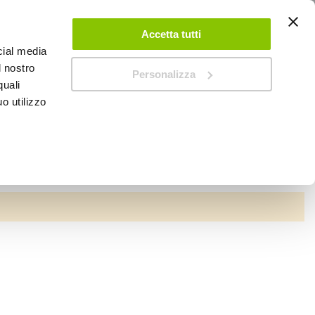
ACCEDI
CREA UN ACCOUNT
CONTATTACI
Accetta tutti
cial media
0
Carrello
l nostro
Personalizza
quali
o utilizzo
SPEEDUP MAGAZINE