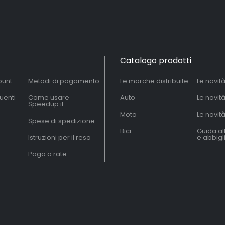
Catalogo prodotti
ount
Metodi di pagamento
Le marche distribuite
Le novit
uenti
Come usare
Auto
Le novit
Speedup.it
Moto
Le novità
Spese di spedizione
Bici
Guida al
Istruzioni per il reso
e abbig
Paga a rate