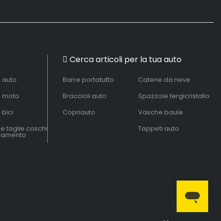
Cerca articoli per la tua auto
à auto
Barre portatutto
Catene da neve
à moto
Braccioli auto
Spazzole tergicristallo
 bici
Copriauto
Vasche baule
le taglie caschi
Tappeti auto
liamento