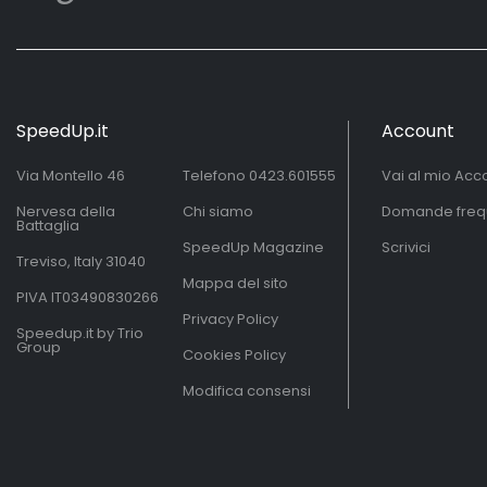
SpeedUp.it
Account
Via Montello 46
Telefono
0423.601555
Vai al mio Acc
Nervesa della
Chi siamo
Domande freq
Battaglia
SpeedUp Magazine
Scrivici
Treviso, Italy 31040
Mappa del sito
PIVA IT03490830266
Privacy Policy
Speedup.it by Trio
Group
Cookies Policy
Modifica consensi