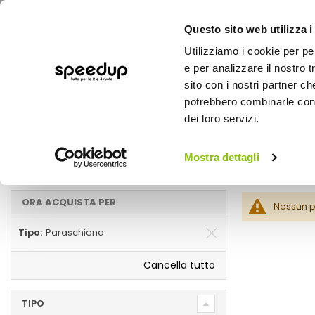
Questo sito web utilizza i
Utilizziamo i cookie per pe
e per analizzare il nostro t
sito con i nostri partner ch
potrebbero combinarle con a
AUTO
MOTO
BICI
OUTD
dei loro servizi.
Home
Marche
OXFORD - Paraschiena
Mostra dettagli
Paraschiena
ORA ACQUISTA PER
Nessun pr
Tipo
Paraschiena
Cancella tutto
TIPO