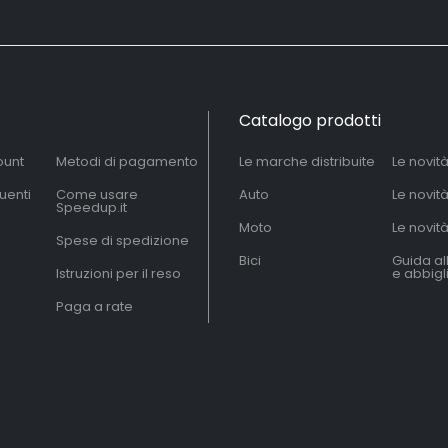
Catalogo prodotti
ount
Metodi di pagamento
Le marche distribuite
Le novit
uenti
Come usare
Auto
Le novit
Speedup.it
Moto
Le novità
Spese di spedizione
Bici
Guida al
Istruzioni per il reso
e abbig
Paga a rate