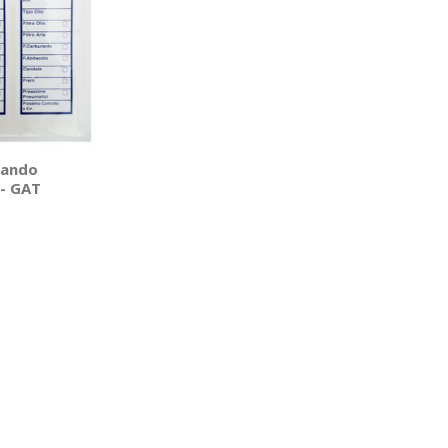
iando
 - GAT