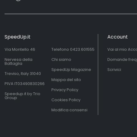
SpeedUp.it
Account
Via Montello 46
Telefono
0423.601555
Vai al mio Acc
Nervesa della
Chi siamo
Domande freq
Battaglia
SpeedUp Magazine
Scrivici
Treviso, Italy 31040
Mappa del sito
PIVA IT03490830266
Privacy Policy
Speedup.it by Trio
Group
Cookies Policy
Modifica consensi