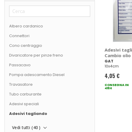
Albero cardanico
Connettori
Cono centraggio
Adesivi tagl
Divaricatore per pinze freno
Cambio olio
GAT
Passacavo
10x4cm
Pompa adescamento Diesel
4,05 €
Travasatore
CONSEGNA IN
48H
Tubo carburante
Adesivi speciali
Adesivi tagliando
Vedi tutti (
40
)