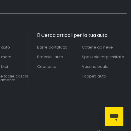
Cerca articoli per la tua auto
à auto
Barre portatutto
Catene da neve
à moto
Braccioli auto
Spazzole tergicristallo
 bici
Copriauto
Vasche baule
le taglie caschi
Tappeti auto
liamento