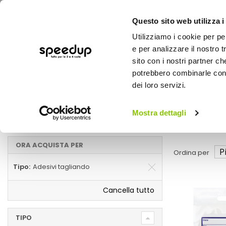
Questo sito web utilizza i
Utilizziamo i cookie per pe
e per analizzare il nostro t
sito con i nostri partner ch
potrebbero combinarle con a
AUTO
MOTO
BICI
OUTD
dei loro servizi.
Home
Manutenzione e ricambi auto
Auto
Mostra dettagli
Adesivi tagliando
ORA ACQUISTA PER
Ordina per
Tipo
Adesivi tagliando
Cancella tutto
TIPO