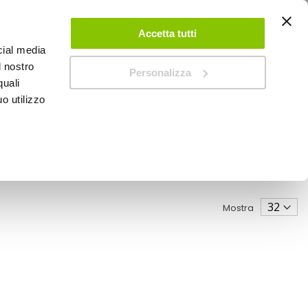
ACCEDI
CREA UN ACCOUNT
CONTATTACI
Accetta tutti
cial media
0
Carrello
l nostro
Personalizza
quali
o utilizzo
SPEEDUP MAGAZINE
Mostra