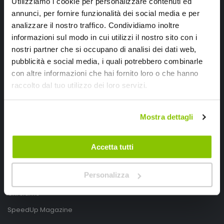
Utilizziamo i cookie per personalizzare contenuti ed
annunci, per fornire funzionalità dei social media e per
analizzare il nostro traffico. Condividiamo inoltre
informazioni sul modo in cui utilizzi il nostro sito con i
nostri partner che si occupano di analisi dei dati web,
pubblicità e social media, i quali potrebbero combinarle
con altre informazioni che hai fornito loro o che hanno
SpeedUp.it
raccolto dal tuo utilizzo dei loro servizi.
Via Montello 46
Nervesa della Battaglia
Mostra dettagli
Treviso, Italy 31040
PIVA IT03490830266
Accetta tutti
Speedup.it by Trio Group
Personalizza
Telefono
0423.601555
Chi siamo
SpeedUp Magazine