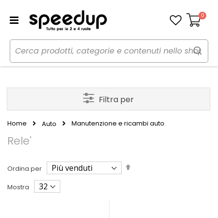
0
Carrello
Filtra per
Home
Manutenzione e ricambi auto
Auto
Rele'
Imposta
Ordina per
la
direzione
Mostra
decrescente