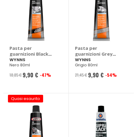
Pasta per
Pasta per
guarnizioni Black
guarnizioni Grey
Gasket Maker -
Gasket Maker -
WYNNS
WYNNS
Nero 80ml
Grigio 80ml
WYNNS
WYNNS
9,90 €
9,90 €
18,85 €
-47%
21,45 €
-54%
Prezzo
Prezzo
speciale
speciale
Quasi esaurito