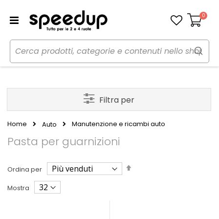
0
Carrello
Filtra per
Home
Manutenzione e ricambi auto
Auto
Pasta per guarnizioni
Imposta
Ordina per
la
direzione
Mostra
decrescente