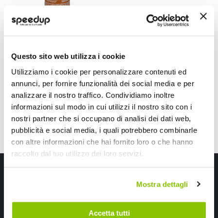
Pasta per
guarnizioni Copper
Spray-a-Gasket -
PERMATEX
331ml
PERMATEX
Questo sito web utilizza i cookie
49,50 €
Utilizziamo i cookie per personalizzare contenuti ed
Spedizione gratuita!
annunci, per fornire funzionalità dei social media e per
analizzare il nostro traffico. Condividiamo inoltre
informazioni sul modo in cui utilizzi il nostro sito con i
Mostra
nostri partner che si occupano di analisi dei dati web,
pubblicità e social media, i quali potrebbero combinarle
con altre informazioni che hai fornito loro o che hanno
raccolto dal tuo utilizzo dei loro servizi.
Iscriviti alla newsletter Speedup
Mostra dettagli
Ricevi subito uno sconto del 10% per il tuo primo acquisto online!
Accetta tutti