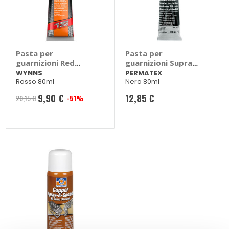
Pasta per
Pasta per
guarnizioni Red
guarnizioni Supra
Gasket Maker -
Black - PERMATEX
WYNNS
PERMATEX
Rosso 80ml
Nero 80ml
WYNNS
9,90 €
12,85 €
20,15 €
-51%
Prezzo
speciale