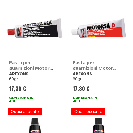
Pasta per
Pasta per
guarnizioni Motor
guarnizioni Motorsil
Black - AREXONS
D - AREXONS
AREXONS
AREXONS
60gr
60gr
17,30 €
17,30 €
CONSEGNA IN
CONSEGNA IN
48H
48H
Quasi esaurito
Quasi esaurito