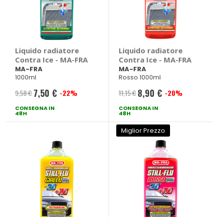
Liquido radiatore
Liquido radiatore
Contra Ice - MA-FRA
Contra Ice - MA-FRA
MA-FRA
MA-FRA
1000ml
Rosso 1000ml
7,50 €
8,90 €
9,58 €
-22%
11,15 €
-20%
Prezzo
Prezzo
CONSEGNA IN
speciale
CONSEGNA IN
speciale
48H
48H
Miglior Prezzo