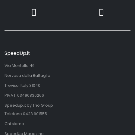
SpeedUp.it
Via Montello 46
Nervesa della Battaglia
Treviso, Italy 31040
PIVA IT03490830266
Speedup.it by Trio Group
Telefono
0423.601555
Chi siamo
SpeedUp Magazine