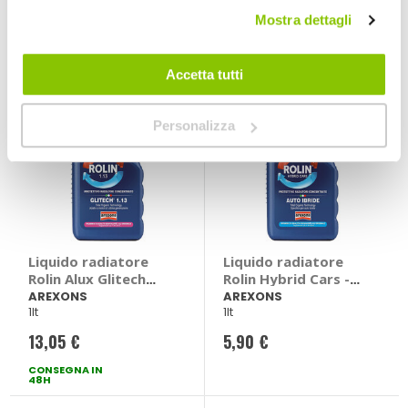
CONSEGNA IN
CONSEGNA IN
Mostra dettagli
48H
48H
Quasi esaurito
Accetta tutti
Personalizza
Liquido radiatore
Liquido radiatore
Rolin Alux Glitech
Rolin Hybrid Cars -
1.13 - AREXONS
AREXONS
AREXONS
AREXONS
1lt
1lt
13,05 €
5,90 €
CONSEGNA IN
48H