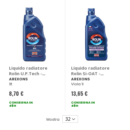
Liquido radiatore
Liquido radiatore
Rolin U.P.Tech -
Rolin Si-OAT -
AREXONS
AREXONS
AREXONS
AREXONS
1lt
Viola 1l
8,70 €
13,65 €
CONSEGNA IN
CONSEGNA IN
48H
48H
Mostra