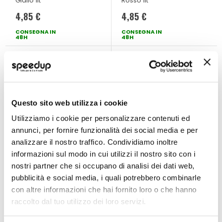
Giallo 1lt
Rosso 1lt
4,85 €
4,85 €
CONSEGNA IN
CONSEGNA IN
48H
48H
Questo sito web utilizza i cookie
Utilizziamo i cookie per personalizzare contenuti ed
annunci, per fornire funzionalità dei social media e per
analizzare il nostro traffico. Condividiamo inoltre
informazioni sul modo in cui utilizzi il nostro sito con i
nostri partner che si occupano di analisi dei dati web,
Liquido radiatore
Liquido radiatore
Rolin Alusil -
Rolin Alux -
pubblicità e social media, i quali potrebbero combinarle
AREXONS
AREXONS
AREXONS
AREXONS
con altre informazioni che hai fornito loro o che hanno
Giallo 1lt
Rosso 1lt
raccolto dal tuo utilizzo dei loro servizi.
12,05 €
11,85 €