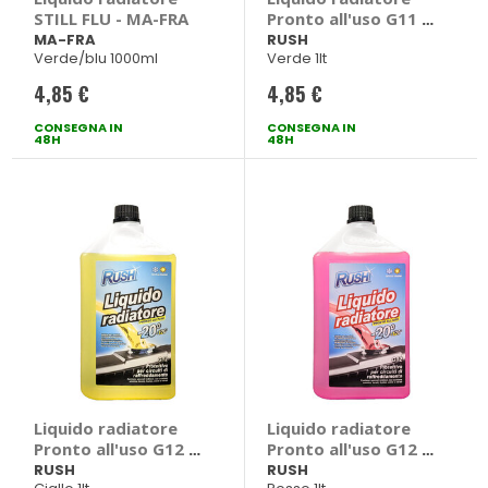
STILL FLU - MA-FRA
Pronto all'uso G11 -
RUSH
MA-FRA
RUSH
Verde/blu 1000ml
Verde 1lt
4,85 €
4,85 €
CONSEGNA IN
CONSEGNA IN
48H
48H
Liquido radiatore
Liquido radiatore
Pronto all'uso G12 -
Pronto all'uso G12 -
RUSH
RUSH
RUSH
RUSH