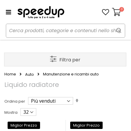
0
Carrello
Filtra per
Home
Manutenzione e ricambi auto
Auto
Liquido radiatore
Imposta
Ordina per
la
direzione
Mostra
decrescente
Miglior Prezzo
Miglior Prezzo