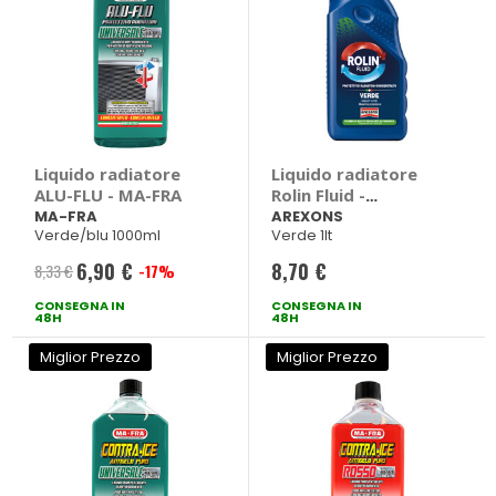
Liquido radiatore
Liquido radiatore
ALU-FLU - MA-FRA
Rolin Fluid -
AREXONS
MA-FRA
AREXONS
Verde/blu 1000ml
Verde 1lt
6,90 €
8,70 €
8,33 €
-17%
Prezzo
CONSEGNA IN
speciale
CONSEGNA IN
48H
48H
Miglior Prezzo
Miglior Prezzo