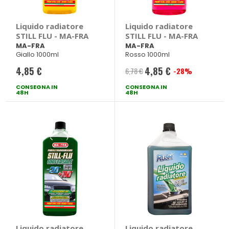
Liquido radiatore
Liquido radiatore
STILL FLU - MA-FRA
STILL FLU - MA-FRA
MA-FRA
MA-FRA
Giallo 1000ml
Rosso 1000ml
4,85 €
4,85 €
6,78 €
-28%
Prezzo
CONSEGNA IN
CONSEGNA IN
speciale
48H
48H
Liquido radiatore
Liquido radiatore