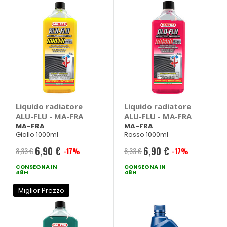
Liquido radiatore
Liquido radiatore
ALU-FLU - MA-FRA
ALU-FLU - MA-FRA
MA-FRA
MA-FRA
Giallo 1000ml
Rosso 1000ml
6,90 €
6,90 €
8,33 €
-17%
8,33 €
-17%
Prezzo
Prezzo
CONSEGNA IN
speciale
CONSEGNA IN
speciale
48H
48H
Miglior Prezzo