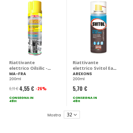
Riattivante
Riattivante
elettrico Oilsilic -
elettrico Svitol Easy
MA-FRA
Elettric - AREXONS
MA-FRA
AREXONS
200ml
200ml
4,55 €
5,70 €
6,11 €
-26%
Prezzo
CONSEGNA IN
speciale
CONSEGNA IN
48H
48H
Mostra