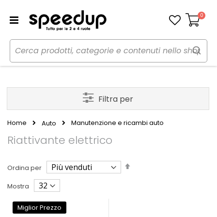
0
Carrello
Filtra per
Home
Manutenzione e ricambi auto
Auto
Riattivante elettrico
Imposta
Ordina per
la
direzione
Mostra
decrescente
Miglior Prezzo