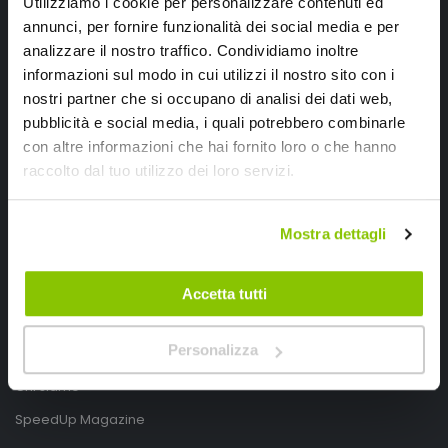
Utilizziamo i cookie per personalizzare contenuti ed
annunci, per fornire funzionalità dei social media e per
analizzare il nostro traffico. Condividiamo inoltre
informazioni sul modo in cui utilizzi il nostro sito con i
nostri partner che si occupano di analisi dei dati web,
pubblicità e social media, i quali potrebbero combinarle
con altre informazioni che hai fornito loro o che hanno
SpeedUp.it
raccolto dal tuo utilizzo dei loro servizi.
Via Montello 46
Nervesa della Battaglia
Mostra dettagli
Treviso, Italy 31040
PIVA IT03490830266
Accetta tutti
Speedup.it by Trio Group
Personalizza
Telefono
0423.601555
Chi siamo
SpeedUp Magazine