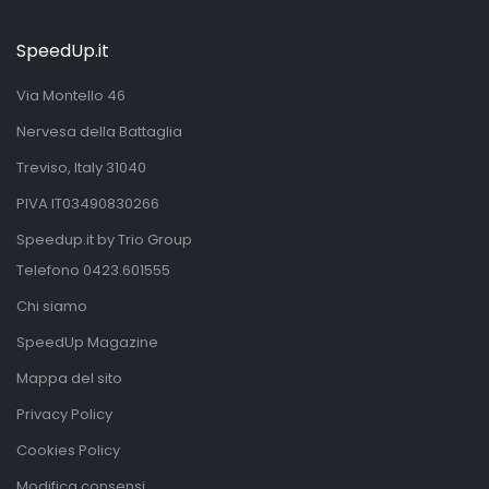
SpeedUp.it
Via Montello 46
Nervesa della Battaglia
Treviso, Italy 31040
PIVA IT03490830266
Speedup.it by Trio Group
Telefono
0423.601555
Chi siamo
SpeedUp Magazine
Mappa del sito
Privacy Policy
Cookies Policy
Modifica consensi