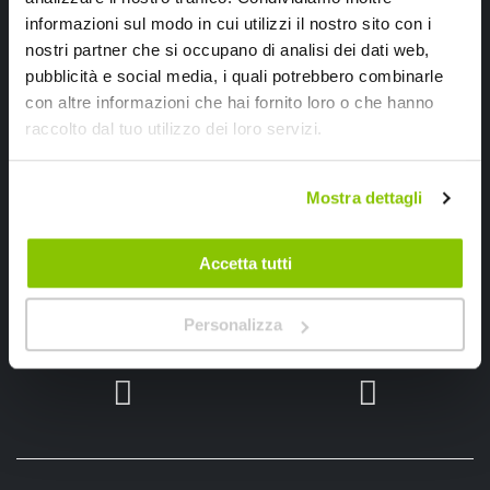
informazioni sul modo in cui utilizzi il nostro sito con i
nostri partner che si occupano di analisi dei dati web,
pubblicità e social media, i quali potrebbero combinarle
con altre informazioni che hai fornito loro o che hanno
raccolto dal tuo utilizzo dei loro servizi.
Ho letto e accettato il documento
privacy policy
Mostra dettagli
Iscrivimi
Accetta tutti
Segui SPEEDUP.IT
Personalizza