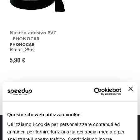
Nastro adesivo PVC
- PHONOCAR
PHONOCAR
19mm l.25mt
5,90 €
Mostra
Questo sito web utilizza i cookie
Iscriviti alla newsletter Speedup
Utilizziamo i cookie per personalizzare contenuti ed
annunci, per fornire funzionalità dei social media e per
Ricevi subito uno sconto del 10% per il tuo primo acquisto online!
analizzare il nostro traffico. Condividiamo inoltre