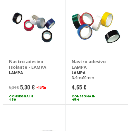
Nastro adesivo
Nastro adesivo -
Isolante - LAMPA
LAMPA
LAMPA
LAMPA
3,4mx19mm
5,30 €
4,65 €
6,34 €
-16%
Prezzo
CONSEGNA IN
speciale
CONSEGNA IN
48H
48H