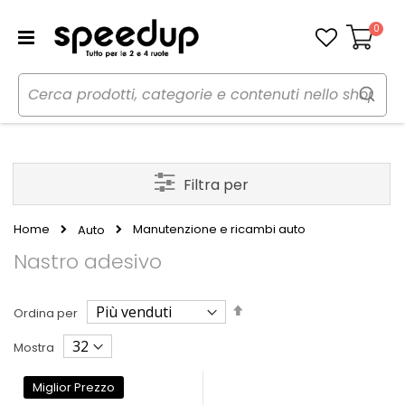
0
Carrello
Filtra per
Home
Manutenzione e ricambi auto
Auto
Nastro adesivo
Imposta
Ordina per
la
direzione
Mostra
decrescente
Miglior Prezzo