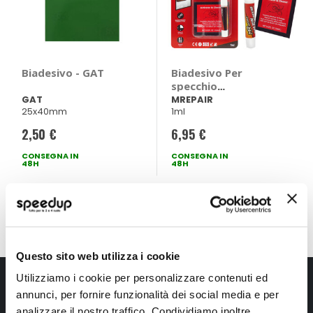
Biadesivo - GAT
Biadesivo Per
specchio
retrovisore -
GAT
MREPAIR
25x40mm
1ml
MREPAIR
2,50 €
6,95 €
CONSEGNA IN
CONSEGNA IN
48H
48H
Mostra
Questo sito web utilizza i cookie
Iscriviti alla newsletter Speedup
Utilizziamo i cookie per personalizzare contenuti ed
annunci, per fornire funzionalità dei social media e per
Ricevi subito uno sconto del 10% per il tuo primo acquisto online!
analizzare il nostro traffico. Condividiamo inoltre