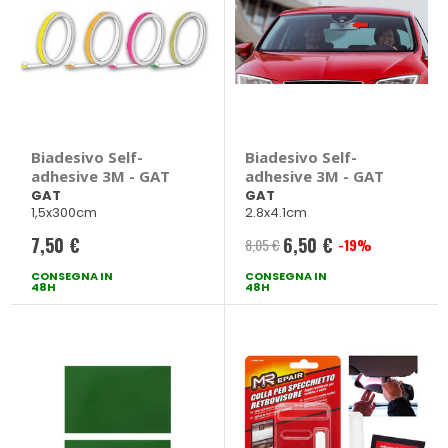
Biadesivo Self-
Biadesivo Self-
adhesive 3M - GAT
adhesive 3M - GAT
GAT
GAT
1,5x300cm
2.8x4.1cm
7,50 €
6,50 €
8,05 €
-19%
Prezzo
CONSEGNA IN
CONSEGNA IN
speciale
48H
48H