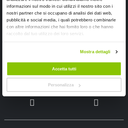
informazioni sul modo in cui utilizzi il nostro sito con i
nostri partner che si occupano di analisi dei dati web,
pubblicità e social media, i quali potrebbero combinarle
con altre informazioni che hai fornito loro o che hanno
raccolto dal tuo utilizzo dei loro servizi.
Ho letto e accettato il documento
privacy policy
Mostra dettagli
Iscrivimi
Accetta tutti
Segui SPEEDUP.IT
Personalizza