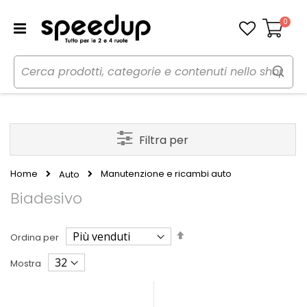
0
Carrello
Filtra per
Home
Manutenzione e ricambi auto
Auto
Biadesivo
Imposta
Ordina per
la
direzione
Mostra
decrescente