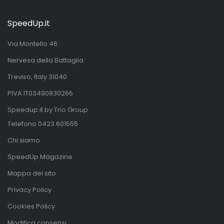
SpeedUp.it
Via Montello 46
Nervesa della Battaglia
Treviso, Italy 31040
PIVA IT03490830266
Speedup.it by Trio Group
Telefono
0423.601555
Chi siamo
SpeedUp Magazine
Mappa del sito
Privacy Policy
Cookies Policy
Modifica consensi