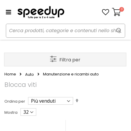
0
Carrello
Filtra per
Home
Manutenzione e ricambi auto
Auto
Blocca viti
Imposta
Ordina per
la
direzione
Mostra
decrescente