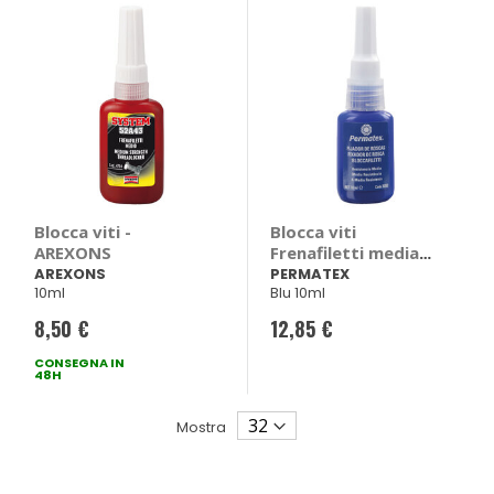
Blocca viti -
Blocca viti
AREXONS
Frenafiletti media
resistenza -
AREXONS
PERMATEX
10ml
Blu 10ml
PERMATEX
8,50 €
12,85 €
CONSEGNA IN
48H
Mostra