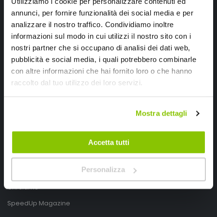
Utilizziamo i cookie per personalizzare contenuti ed
annunci, per fornire funzionalità dei social media e per
analizzare il nostro traffico. Condividiamo inoltre
informazioni sul modo in cui utilizzi il nostro sito con i
nostri partner che si occupano di analisi dei dati web,
pubblicità e social media, i quali potrebbero combinarle
con altre informazioni che hai fornito loro o che hanno
SpeedUp.it
raccolto dal tuo utilizzo dei loro servizi.
Via Montello 46
Nervesa della Battaglia
Mostra dettagli
Treviso, Italy 31040
PIVA IT03490830266
Accetta tutti
Speedup.it by Trio Group
Personalizza
Telefono
0423.601555
Chi siamo
SpeedUp Magazine