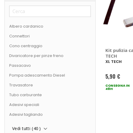
Albero cardanico
Connettori
Cono centraggio
Kit pulizia c
Divaricatore per pinze freno
TECH
XL TECH
Passacavo
Pompa adescamento Diesel
5,90 €
Travasatore
CONSEGNA IN
48H
Tubo carburante
Adesivi speciali
Adesivi tagliando
Vedi tutti (
40
)