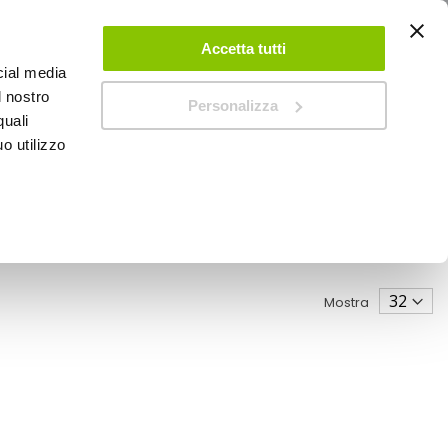
ACCEDI
CREA UN ACCOUNT
CONTATTACI
Accetta tutti
cial media
0
Carrello
l nostro
Personalizza
quali
o utilizzo
SPEEDUP MAGAZINE
Mostra