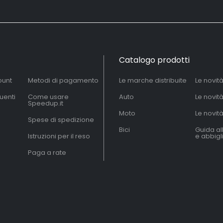
Catalogo prodotti
ount
Metodi di pagamento
Le marche distribuite
Le novit
uenti
Come usare
Auto
Le novit
Speedup.it
Moto
Le novità
Spese di spedizione
Bici
Guida al
Istruzioni per il reso
e abbig
Paga a rate