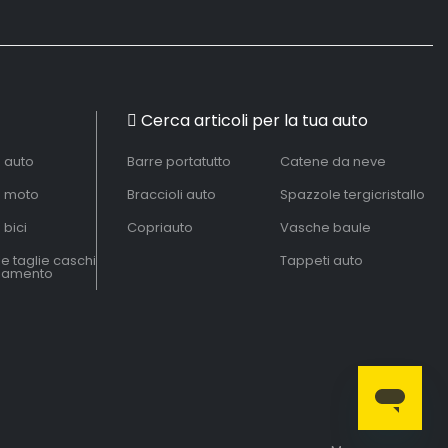
Cerca articoli per la tua auto
à auto
Barre portatutto
Catene da neve
à moto
Braccioli auto
Spazzole tergicristallo
 bici
Copriauto
Vasche baule
le taglie caschi
Tappeti auto
liamento