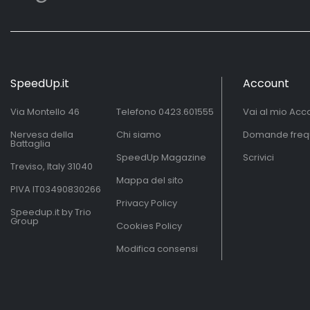
SpeedUp.it
Account
Via Montello 46
Telefono
0423.601555
Vai al mio Acc
Nervesa della
Chi siamo
Domande freq
Battaglia
SpeedUp Magazine
Scrivici
Treviso, Italy 31040
Mappa del sito
PIVA IT03490830266
Privacy Policy
Speedup.it by Trio
Group
Cookies Policy
Modifica consensi