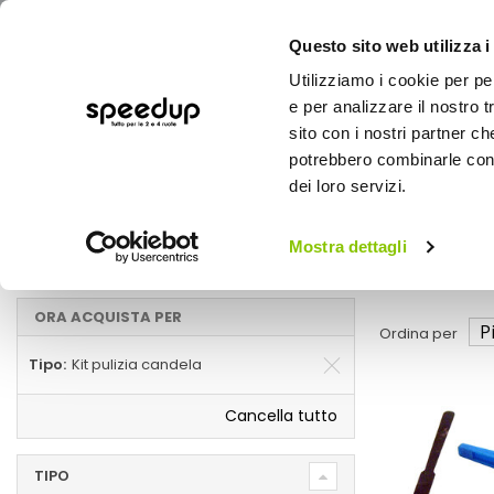
Questo sito web utilizza i
Utilizziamo i cookie per pe
e per analizzare il nostro t
sito con i nostri partner ch
potrebbero combinarle con a
AUTO
MOTO
BICI
OUTD
dei loro servizi.
Home
Manutenzione e ricambi auto
Auto
Mostra dettagli
Kit pulizia candela
ORA ACQUISTA PER
Ordina per
Tipo
Kit pulizia candela
Cancella tutto
TIPO